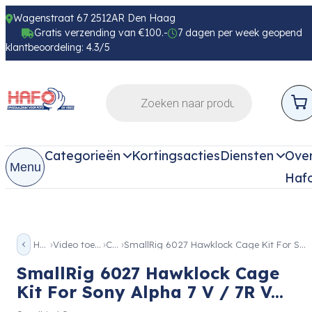
Wagenstraat 67 2512AR Den Haag
Gratis verzending van €100.-
7 dagen per week geopend
klantbeoordeling: 4.3/5
Categorieën
Kortingsacties
Diensten
Ove
Menu
Haf
Home
Video toebehoren
Cage
SmallRig 6027 Hawklock Cage Kit For Sony Alpha 7 V / 7R V…
SmallRig 6027 Hawklock Cage
Kit For Sony Alpha 7 V / 7R V...