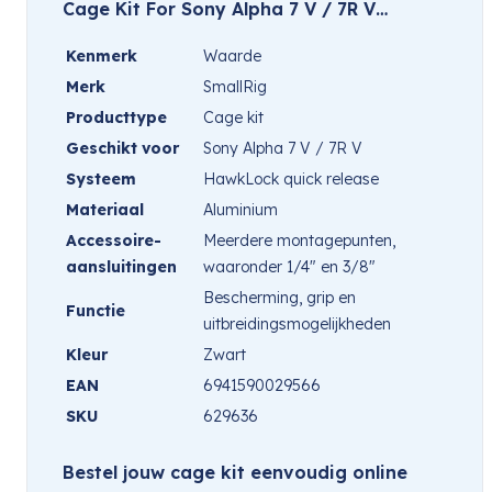
Cage Kit For Sony Alpha 7 V / 7R V…
Kenmerk
Waarde
Merk
SmallRig
Producttype
Cage kit
Geschikt voor
Sony Alpha 7 V / 7R V
Systeem
HawkLock quick release
Materiaal
Aluminium
Accessoire-
Meerdere montagepunten,
aansluitingen
waaronder 1/4″ en 3/8″
Bescherming, grip en
Functie
uitbreidingsmogelijkheden
Kleur
Zwart
EAN
6941590029566
SKU
629636
Bestel jouw cage kit eenvoudig online