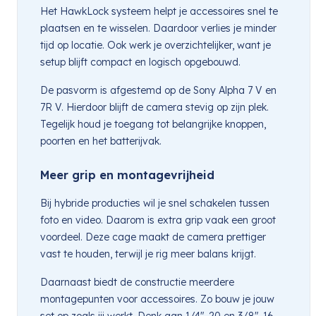
Het HawkLock systeem helpt je accessoires snel te
plaatsen en te wisselen. Daardoor verlies je minder
tijd op locatie. Ook werk je overzichtelijker, want je
setup blijft compact en logisch opgebouwd.
De pasvorm is afgestemd op de Sony Alpha 7 V en
7R V. Hierdoor blijft de camera stevig op zijn plek.
Tegelijk houd je toegang tot belangrijke knoppen,
poorten en het batterijvak.
Meer grip en montagevrijheid
Bij hybride producties wil je snel schakelen tussen
foto en video. Daarom is extra grip vaak een groot
voordeel. Deze cage maakt de camera prettiger
vast te houden, terwijl je rig meer balans krijgt.
Daarnaast biedt de constructie meerdere
montagepunten voor accessoires. Zo bouw je jouw
set op zoals jij werkt. Denk aan 1/4″-20 en 3/8″-16