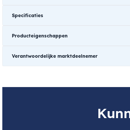
Specificaties
Producteigenschappen
Gewicht
0,6 kg
Verantwoordelijke marktdeelnemer
Afmetingen
18 × 9 × 12 cm
Merk
Smallrig
Naam
Transcontinenta
Product
SmallRig 6026 Advanced Cage Kit F
Geschikt voor
Item code
1019629559
Item code
1019629559
Sony
Kunn
leverancier
Adres
Tarwestraat 9
2153 GE NIEUW VENNEP