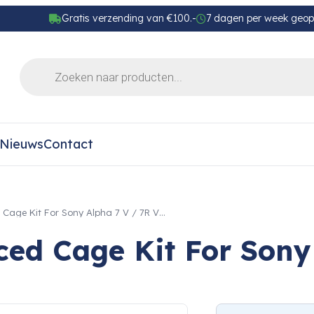
Gratis verzending van €100.-
7 dagen per week geo
Nieuws
Contact
Cage Kit For Sony Alpha 7 V / 7R V…
ed Cage Kit For Sony A