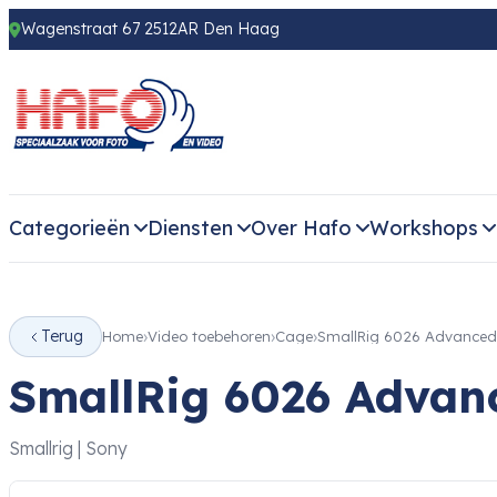
Wagenstraat 67 2512AR Den Haag
Categorieën
Diensten
Over Hafo
Workshops
Terug
Home
Video toebehoren
Cage
SmallRig 6026 Advanced 
SmallRig 6026 Advanc
Smallrig | Sony