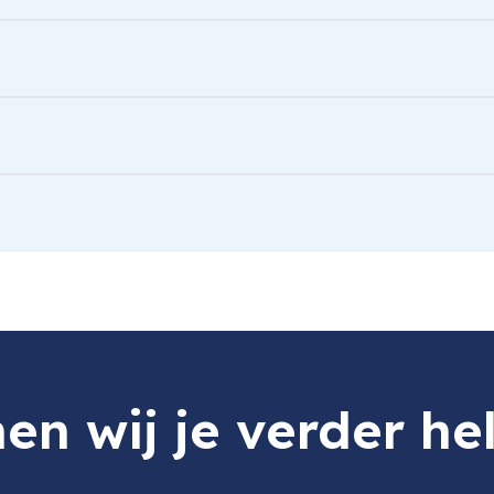
or Sony Alpha 7 V / 7R V...
en wij je verder he