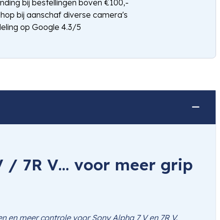
nding bij bestellingen boven €100,-
shop bij aanschaf diverse camera's
eling op Google 4.3/5
 / 7R V… voor meer grip
n en meer controle voor Sony Alpha 7 V en 7R V.