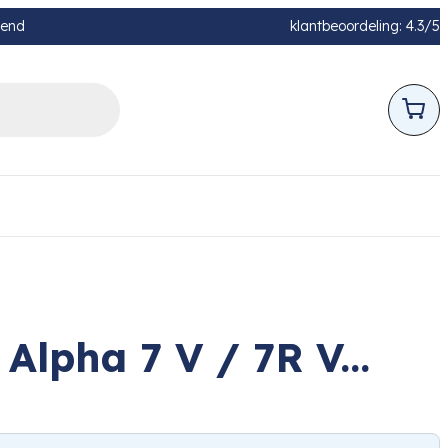
pend
klantbeoordeling: 4.3/5
lpha 7 V / 7R V...