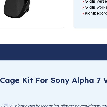
Gratis verze
Gratis work
Klantbeoord
Cage Kit For Sony Alpha 7 V
/ 7R V… biedt extra bescherming, slimme bevestigingspunte