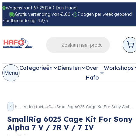
Wagenstraat 67 2512AR Den Haag
Gratis verzending van €100.-
7 dagen per week geopend
klantbeoordeling: 4.3/5
Categorieën
Diensten
Over
Workshops
Menu
Hafo
Home
Video toebehoren
Cage
SmallRig 6025 Cage Kit For Sony Alpha 7 V / 7R V / 7 IV
SmallRig 6025 Cage Kit For Sony
Alpha 7 V / 7R V / 7 IV