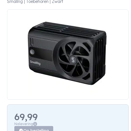
Smallrig | Toebehoren | Zwart
69,99
Nalevering
Op bestelling