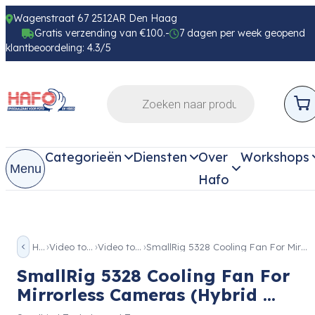
Wagenstraat 67 2512AR Den Haag
Gratis verzending van €100.-
7 dagen per week geopend
klantbeoordeling: 4.3/5
Categorieën
Diensten
Over
Workshops
Menu
Hafo
Home
Video toebehoren
Video toebehoren
SmallRig 5328 Cooling Fan For Mirrorless Cameras (Hybrid …
SmallRig 5328 Cooling Fan For
Mirrorless Cameras (Hybrid ...