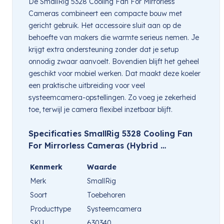
De SmallRig 5328 Cooling Fan For Mirrorless
Cameras combineert een compacte bouw met
gericht gebruik. Het accessoire sluit aan op de
behoefte van makers die warmte serieus nemen. Je
krijgt extra ondersteuning zonder dat je setup
onnodig zwaar aanvoelt. Bovendien blijft het geheel
geschikt voor mobiel werken. Dat maakt deze koeler
een praktische uitbreiding voor veel
systeemcamera-opstellingen. Zo voeg je zekerheid
toe, terwijl je camera flexibel inzetbaar blijft.
Specificaties SmallRig 5328 Cooling Fan
For Mirrorless Cameras (Hybrid …
Kenmerk
Waarde
Merk
SmallRig
Soort
Toebehoren
Producttype
Systeemcamera
SKU
630340