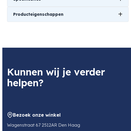
Producteigenschappen
Gewicht
0,18 kg
Merk
Afmetingen
Smallrig
8,5 × 6 × 2,8 cm
Soort
Kunnen wij je verder
Toebehoren
helpen?
Kleur
Zwart
Bezoek onze winkel
Wagenstraat 67 2512AR Den Haag