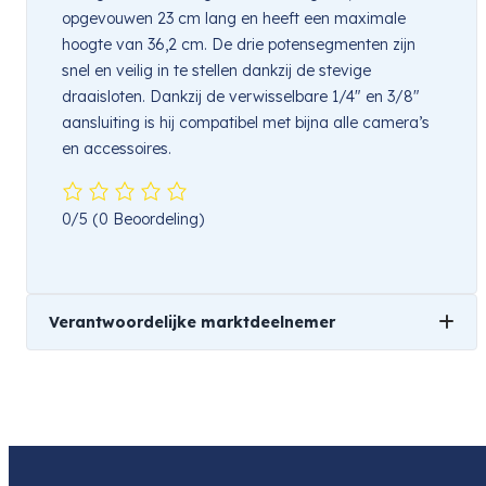
opgevouwen 23 cm lang en heeft een maximale
hoogte van 36,2 cm. De drie potensegmenten zijn
snel en veilig in te stellen dankzij de stevige
draaisloten. Dankzij de verwisselbare 1/4″ en 3/8″
aansluiting is hij compatibel met bijna alle camera’s
en accessoires.
0/5
(0 Beoordeling)
Verantwoordelijke marktdeelnemer
Naam
TSE Imaging
Product
Sirui C223l Compact Travel Tripod w/ Leveling Base