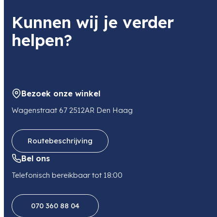
Item code
Kunnen wij je verder
SI-C223L
Item code leverancier
helpen?
SI-C223L
Adres
Argonweg 135
1362 AD ALMERE
NL
Bezoek onze winkel
E-mail
sales@tse-imaging.nl
Wagenstraat 67 2512AR Den Haag
Routebeschrijving
Bel ons
Telefonisch bereikbaar tot 18:00
070 360 88 04