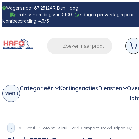
Wagenstraat 67 2512AR Den Haag
Gratis verzending van €100.-
7 dagen per week geopend
klantbeoordeling: 4.3/5
Categorieën
Kortingsacties
Diensten
Ove
Menu
Haf
Home
Statieven
Foto statief
Sirui C223l Compact Travel Tripod w/ Leveling Base