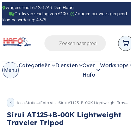
Wagenstraat 67 2512AR Den Haag
Gratis verzending van €100.-
7 dagen per week geopend
klantbeoordeling: 4.3/5
Categorieën
Diensten
Over
Workshops
Menu
Hafo
Home
Statieven
Foto statief
Sirui AT125+B-00K Lightweight Traveler Tripod
Sirui AT125+B-00K Lightweight
Traveler Tripod