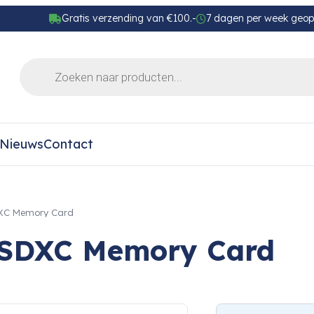
Gratis verzending van €100.-
7 dagen per week geo
Nieuws
Contact
DXC Memory Card
 SDXC Memory Card