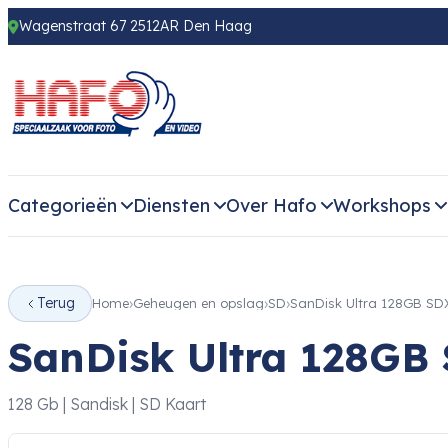
Wagenstraat 67 2512AR Den Haag
Categorieën
Diensten
Over Hafo
Workshops
Terug
Home
Geheugen en opslag
SD
SanDisk Ultra 128GB S
SanDisk Ultra 128GB
128 Gb | Sandisk | SD Kaart