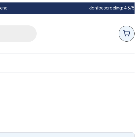
pend
klantbeoordeling: 4.3/5