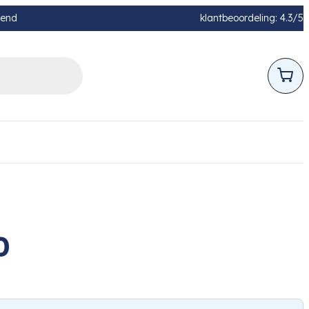
pend
klantbeoordeling: 4.3/5
0