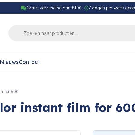
Gratis verzending van €100.-
7 dagen per week geo
Nieuws
Contact
lm for 600
lor instant film for 60