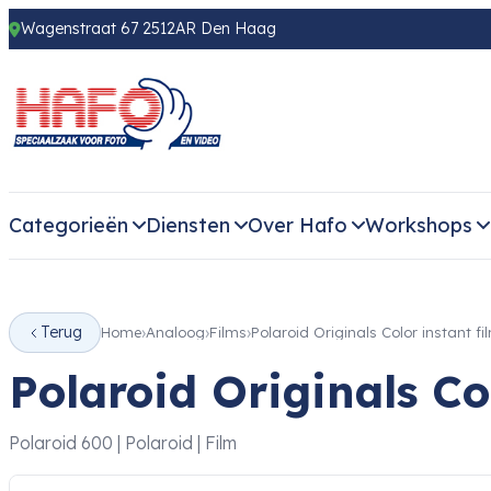
Wagenstraat 67 2512AR Den Haag
Categorieën
Diensten
Over Hafo
Workshops
Terug
Home
Analoog
Films
Polaroid Originals Color instant fi
Polaroid Originals Co
Polaroid 600 | Polaroid | Film