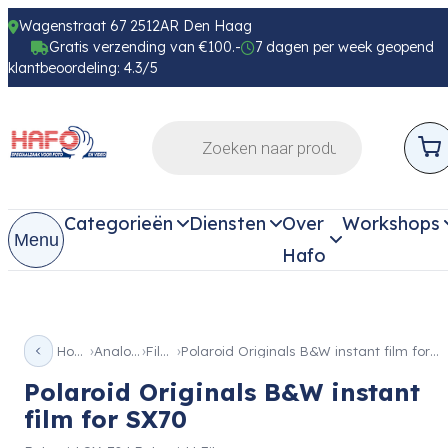
Wagenstraat 67 2512AR Den Haag
Gratis verzending van €100.-
7 dagen per week geopend
klantbeoordeling: 4.3/5
Categorieën
Diensten
Over
Workshops
Menu
Hafo
Home
Analoog
Films
Polaroid Originals B&W instant film for SX70
Polaroid Originals B&W instant
film for SX70