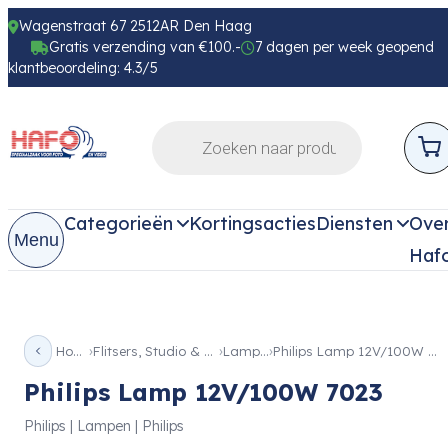
Wagenstraat 67 2512AR Den Haag
Gratis verzending van €100.-
7 dagen per week geopend
klantbeoordeling: 4.3/5
Categorieën
Kortingsacties
Diensten
Ove
Menu
Haf
Home
Flitsers, Studio & Licht
Lampen
Philips Lamp 12V/100W 7023
Philips Lamp 12V/100W 7023
Philips | Lampen | Philips