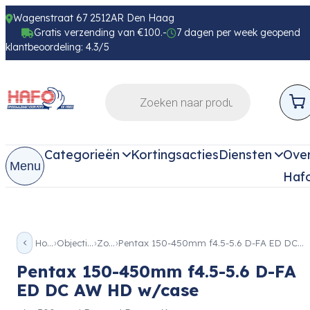
Wagenstraat 67 2512AR Den Haag
Gratis verzending van €100.-
7 dagen per week geopend
klantbeoordeling: 4.3/5
Categorieën
Kortingsacties
Diensten
Ove
Menu
Haf
Home
Objectieven
Zoom
Pentax 150-450mm f4.5-5.6 D-FA ED DC AW HD w/case
Pentax 150-450mm f4.5-5.6 D-FA
ED DC AW HD w/case