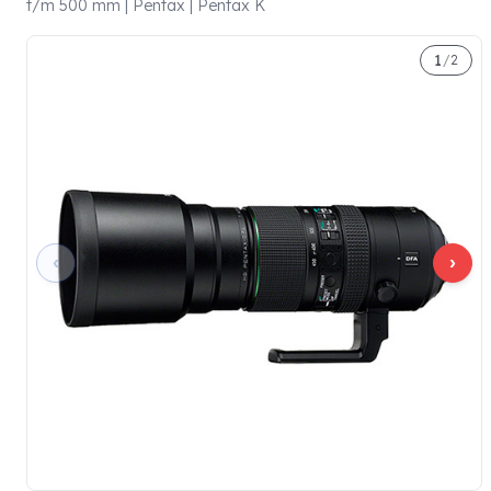
t/m 500 mm | Pentax | Pentax K
1
/
2
‹
›