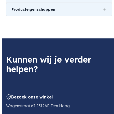
Producteigenschappen
Gewicht
501 kg
Brandpunt
t/m 500 mm
Geschikt voor
Kunnen wij je verder
Pentax
helpen?
Lensmount
Pentax K
Bezoek onze winkel
Manufacturer
Wagenstraat 67 2512AR Den Haag
Pentax