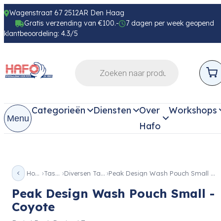
Wagenstraat 67 2512AR Den Haag
Gratis verzending van €100.-
7 dagen per week geopend
klantbeoordeling: 4.3/5
Categorieën
Diensten
Over
Workshops
Menu
Hafo
Home
Tassen
Diversen Tassen
Peak Design Wash Pouch Small – Coyote
Peak Design Wash Pouch Small -
Coyote