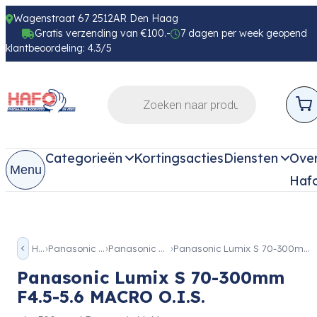
Wagenstraat 67 2512AR Den Haag
Gratis verzending van €100.-
7 dagen per week geopend
klantbeoordeling: 4.3/5
Categorieën
Kortingsacties
Diensten
Ove
Menu
Haf
Home
Panasonic Objectieven
Panasonic S Objectieven
Panasonic Lumix S 70-300mm F4.5-5.6 MACRO O.I.S.
Panasonic Lumix S 70-300mm
F4.5-5.6 MACRO O.I.S.