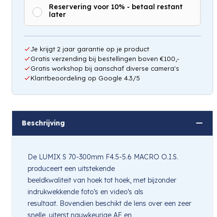
Reservering voor 10% - betaal restant
later
Hou mij op de hoogte
Je krijgt 2 jaar garantie op je product
Gratis verzending bij bestellingen boven €100,-
Gratis workshop bij aanschaf diverse camera's
Klantbeoordeling op Google 4.3/5
Beschrijving
De LUMIX S 70-300mm F4.5-5.6 MACRO O.I.S.
produceert een uitstekende
beeldkwaliteit van hoek tot hoek, met bijzonder
indrukwekkende foto’s en video’s als
resultaat. Bovendien beschikt de lens over een zeer
snelle, uiterst nauwkeurige AF en