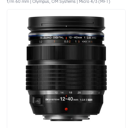
t/m 60 mm | Olympus, OM Systems | Micro 4/3 (MFT)