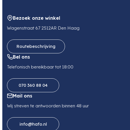
Mendelweg 32
2333 CS LEIDEN
Bezoek onze winkel
NL
E-mail
Wagenstraat 67 2512AR Den Haag
orders-nl@om-digitalsolutions.com
Routebeschrijving
Bel ons
Telefonisch bereikbaar tot 18:00
070 360 88 04
Mail ons
Wij streven te antwoorden binnen 48 uur
info@hafo.nl