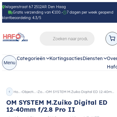
Wagenstraat 67 2512AR Den Haag
Gratis verzending van €100.-
7 dagen per week geopend
klantbeoordeling: 4.3/5
Categorieën
Kortingsacties
Diensten
Ove
Menu
Haf
Home
Objectieven
Zoom
OM SYSTEM M.Zuiko Digital ED 12-40mm f/2.8 Pro II
OM SYSTEM M.Zuiko Digital ED
12-40mm f/2.8 Pro II