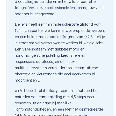
producten, natuur, dieren in het wild of portretten
fotografeert, deze professionele lens brengt uw zicht
naar het buitengewone.
De lens heeft een minimale scherpstelafstand van
11,4 inch voor het werken met close-up onderwerpen,
en een helder maximaal diafragma van f/2.8 stelt je
in staat om vol vertrouwen te werken bij weinig licht.
Een STM-systeem met dubbele motor en
handmatige scherpstelling biedt snelle en
responsieve autofocus, en dit unieke
multifocussysteem vermindert ook chromatische
aberratie en kleurranden die veel voorkomen bij
macrolenzen.E
en VR-beeldstabilisatiesysteem minimaliseert het
optreden van cameratrilling met 4,5 stops voor
opnamen uit de hand bij moeilijke
lichtomstandigheden, en een Met het geïntegreerde
OLED-lensinformatiepaneel kunt u snel de