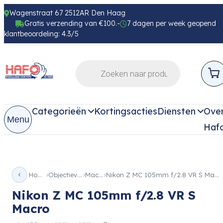
Wagenstraat 67 2512AR Den Haag
Gratis verzending van €100.-
7 dagen per week geopend
klantbeoordeling: 4.3/5
Categorieën
Kortingsacties
Diensten
Ove
Menu
Haf
Home
Objectieven
Macro
Nikon Z MC 105mm f/2.8 VR S Macro
Nikon Z MC 105mm f/2.8 VR S
Macro