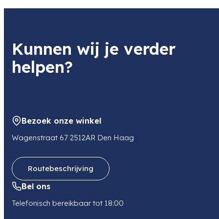
Product
Nikon Battery EN-MH2-B4
Item code
Kunnen wij je verder
VFB105AA
Item code leverancier
helpen?
VFB105AA
Adres
Stroombaan 14
1181 VX AMSTELVEEN
NL
Bezoek onze winkel
E-mail
stefankral@europafoto.nl
Wagenstraat 67 2512AR Den Haag
Routebeschrijving
Bel ons
Telefonisch bereikbaar tot 18:00