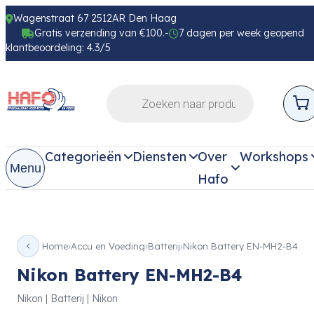
Wagenstraat 67 2512AR Den Haag
Gratis verzending van €100.-
7 dagen per week geopend
klantbeoordeling: 4.3/5
Categorieën
Diensten
Over
Workshops
Menu
Hafo
Home
Accu en Voeding
Batterij
Nikon Battery EN-MH2-B4
Nikon Battery EN-MH2-B4
Nikon | Batterij | Nikon