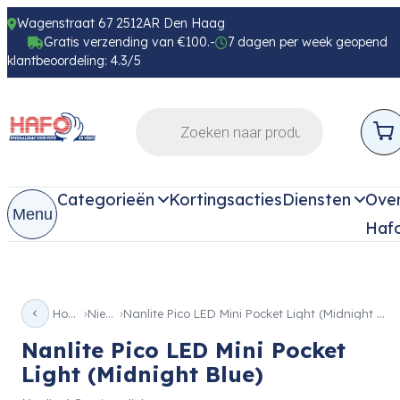
Wagenstraat 67 2512AR Den Haag
Gratis verzending van €100.-
7 dagen per week geopend
klantbeoordeling: 4.3/5
Categorieën
Kortingsacties
Diensten
Ove
Menu
Haf
Home
Nieuw
Nanlite Pico LED Mini Pocket Light (Midnight Blue)
Nanlite Pico LED Mini Pocket
Light (Midnight Blue)