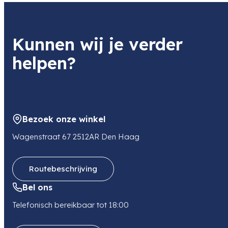
Product
Soort
Nanlite Pico LED Mini Pocket Light (Midnight Blue)
Continue licht
Item code
Kunnen wij je verder
NL-PC-B
Item code leverancier
helpen?
NL-PC-B
Adres
Argonweg 135
1362 AD ALMERE
NL
Bezoek onze winkel
E-mail
sales@tse-imaging.nl
Wagenstraat 67 2512AR Den Haag
Routebeschrijving
Bel ons
Telefonisch bereikbaar tot 18:00