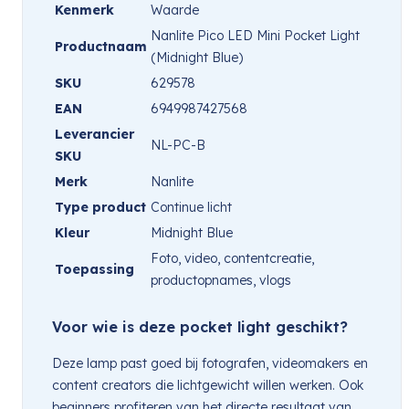
Kenmerk
Waarde
Nanlite Pico LED Mini Pocket Light
Productnaam
(Midnight Blue)
SKU
629578
EAN
6949987427568
Leverancier
NL-PC-B
SKU
Merk
Nanlite
Type product
Continue licht
Kleur
Midnight Blue
Foto, video, contentcreatie,
Toepassing
productopnames, vlogs
Voor wie is deze pocket light geschikt?
Deze lamp past goed bij fotografen, videomakers en
content creators die lichtgewicht willen werken. Ook
beginners profiteren van het directe resultaat van