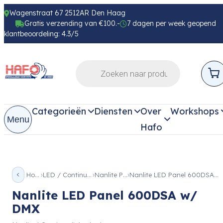
Wagenstraat 67 2512AR Den Haag
Gratis verzending van €100.-
7 dagen per week geopend
klantbeoordeling: 4.3/5
Categorieën
Diensten
Over
Workshops
Menu
Hafo
Home
LED / Continue licht
Nanlite Panel
Nanlite LED Panel 600DSA w/ DMX
Nanlite LED Panel 600DSA w/
DMX