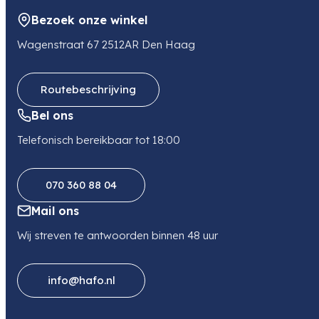
NL
Bezoek onze winkel
E-mail
sales@tse-imaging.nl
Wagenstraat 67 2512AR Den Haag
Routebeschrijving
Bel ons
Telefonisch bereikbaar tot 18:00
070 360 88 04
Mail ons
Wij streven te antwoorden binnen 48 uur
info@hafo.nl