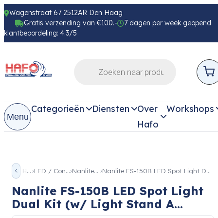
Wagenstraat 67 2512AR Den Haag
Gratis verzending van €100.-
7 dagen per week geopend
klantbeoordeling: 4.3/5
Categorieën
Diensten
Over
Workshops
Menu
Hafo
Home
LED / Continue licht
Nanlite FS Serie
Nanlite FS-150B LED Spot Light Dual Kit (w/ Light Stand A…
Nanlite FS-150B LED Spot Light
Dual Kit (w/ Light Stand A...