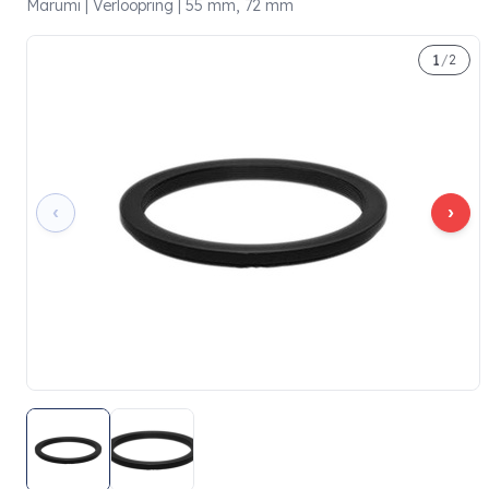
Marumi | Verloopring | 55 mm, 72 mm
1
/
2
‹
›