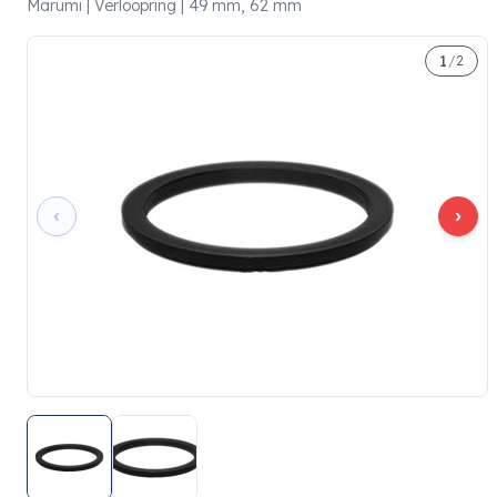
Marumi | Verloopring | 49 mm, 62 mm
1
/
2
‹
›