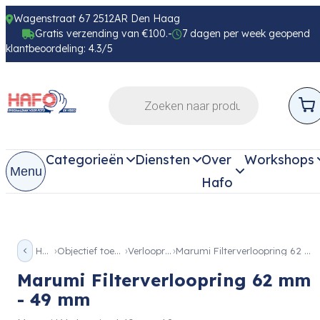
Wagenstraat 67 2512AR Den Haag
Gratis verzending van €100.-
7 dagen per week geopend
klantbeoordeling: 4.3/5
Categorieën
Diensten
Over
Workshops
Menu
Hafo
Home
Objectief toebehoren
Verloopringen
Marumi Filterverloopring 62 mm – 49 mm
Marumi Filterverloopring 62 mm
- 49 mm