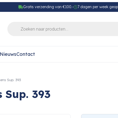
Gratis verzending van €100.-
7 dagen per week geo
Nieuws
Contact
ens Sup. 393
 Sup. 393