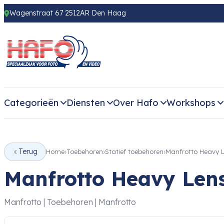
Wagenstraat 67 2512AR Den Haag
Categorieën
Diensten
Over Hafo
Workshops
Terug
Home
Toebehoren
Statief toebehoren
Manfrotto Heavy L
Manfrotto Heavy Lens
Manfrotto | Toebehoren | Manfrotto