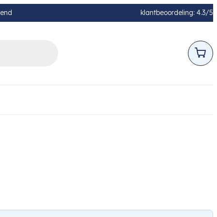
pend
klantbeoordeling: 4.3/5