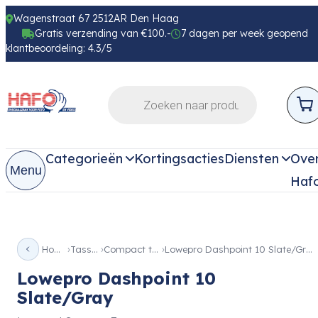
Wagenstraat 67 2512AR Den Haag
Gratis verzending van €100.-
7 dagen per week geopend
klantbeoordeling: 4.3/5
Categorieën
Kortingsacties
Diensten
Ove
Menu
Haf
Home
Tassen
Compact tas
Lowepro Dashpoint 10 Slate/Gray
Lowepro Dashpoint 10
Slate/Gray