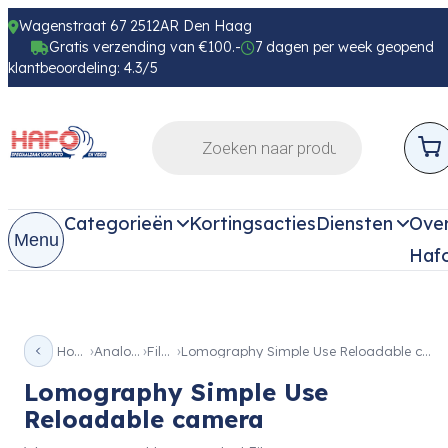
Wagenstraat 67 2512AR Den Haag
Gratis verzending van €100.-
7 dagen per week geopend
klantbeoordeling: 4.3/5
Categorieën
Kortingsacties
Diensten
Ove
Menu
Haf
Home
Analoog
Films
Lomography Simple Use Reloadable camera
Lomography Simple Use
Reloadable camera