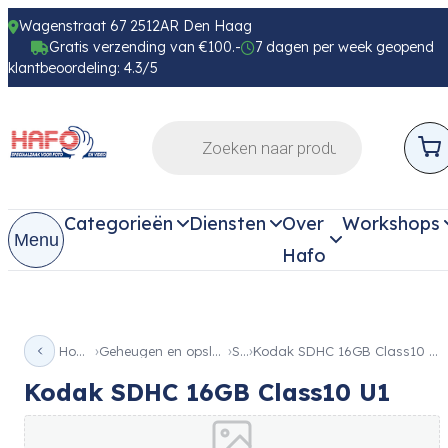
Wagenstraat 67 2512AR Den Haag
Gratis verzending van €100.-
7 dagen per week geopend
klantbeoordeling: 4.3/5
Categorieën
Diensten
Over
Workshops
Menu
Hafo
Home
Geheugen en opslag
SD
Kodak SDHC 16GB Class10 U1
Kodak SDHC 16GB Class10 U1