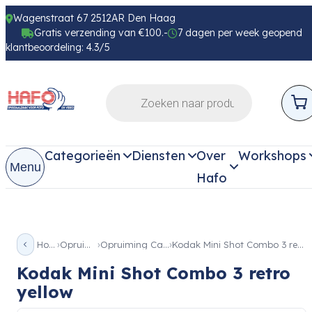
Wagenstraat 67 2512AR Den Haag
Gratis verzending van €100.-
7 dagen per week geopend
klantbeoordeling: 4.3/5
Categorieën
Diensten
Over
Workshops
Menu
Hafo
Home
Opruiming
Opruiming Camera
Kodak Mini Shot Combo 3 retro yellow
Kodak Mini Shot Combo 3 retro
yellow