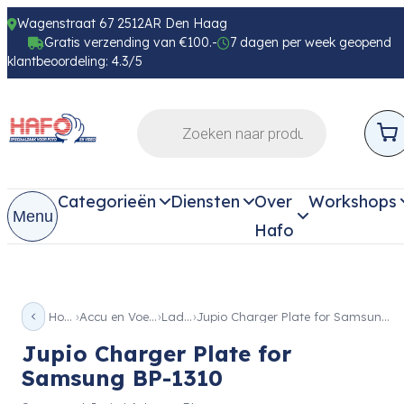
Wagenstraat 67 2512AR Den Haag
Gratis verzending van €100.-
7 dagen per week geopend
klantbeoordeling: 4.3/5
Categorieën
Diensten
Over
Workshops
Menu
Hafo
Home
Accu en Voeding
Laders
Jupio Charger Plate for Samsung BP-1310
Jupio Charger Plate for
Samsung BP-1310