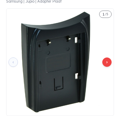
Samsung | Jupio | Adapter Plaat
1
/
5
‹
›