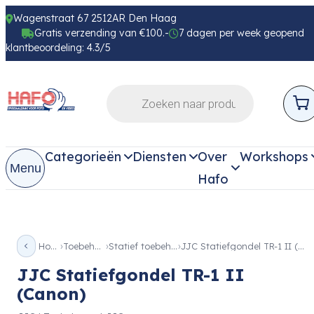
Wagenstraat 67 2512AR Den Haag
Gratis verzending van €100.-
7 dagen per week geopend
klantbeoordeling: 4.3/5
Categorieën
Diensten
Over
Workshops
Menu
Hafo
Home
Toebehoren
Statief toebehoren
JJC Statiefgondel TR-1 II (Canon)
JJC Statiefgondel TR-1 II
(Canon)