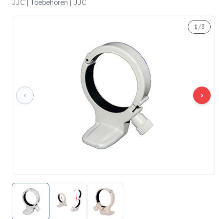
JJC | Toebehoren | JJC
1
/
3
‹
›