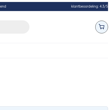
pend
klantbeoordeling: 4.3/5