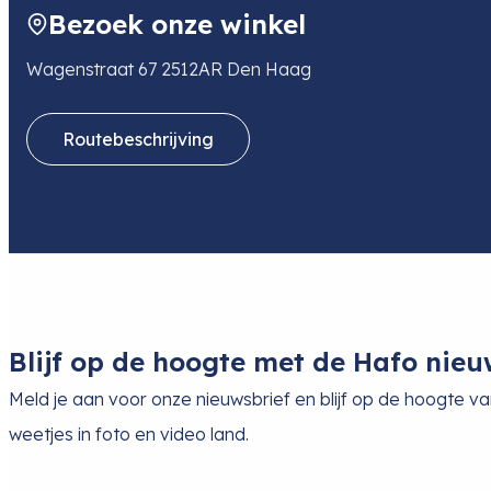
NL
Bezoek onze winkel
E-mail
sales@tse-imaging.nl
Wagenstraat 67 2512AR Den Haag
Routebeschrijving
Blijf op de hoogte met de Hafo nieu
Meld je aan voor onze nieuwsbrief en blijf op de hoogte v
weetjes in foto en video land.