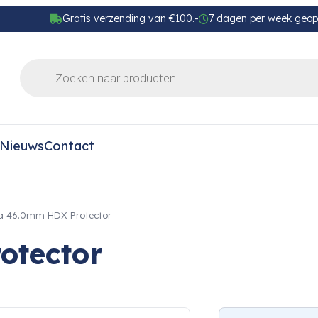
Gratis verzending van €100.-
7 dagen per week geo
Nieuws
Contact
a 46.0mm HDX Protector
otector