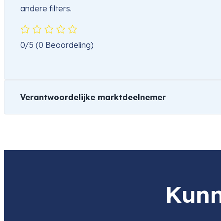
andere filters.
0/5
(0 Beoordeling)
Verantwoordelijke marktdeelnemer
Naam
TSE Imaging
Product
Hoya 46.0mm HDX Protector
Item code
HO-PHX46
Item code
HO-PHX46
Kunn
leverancier
Adres
Argonweg 135
1362 AD ALMERE