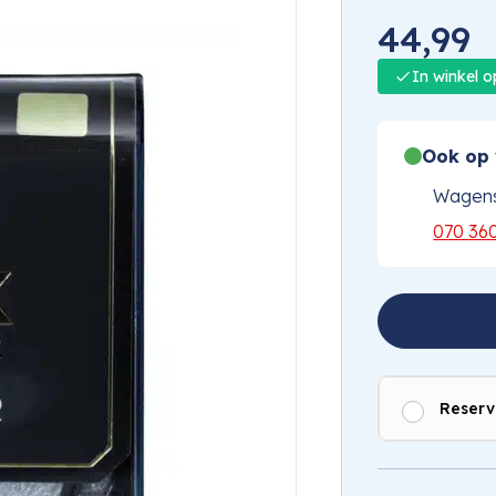
44,99
In winkel 
Ook op 
Wagens
070 36
Reserv