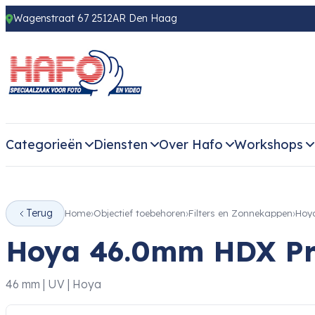
Wagenstraat 67 2512AR Den Haag
Categorieën
Diensten
Over Hafo
Workshops
Terug
Home
Objectief toebehoren
Filters en Zonnekappen
Hoy
Hoya 46.0mm HDX Pr
46 mm | UV | Hoya