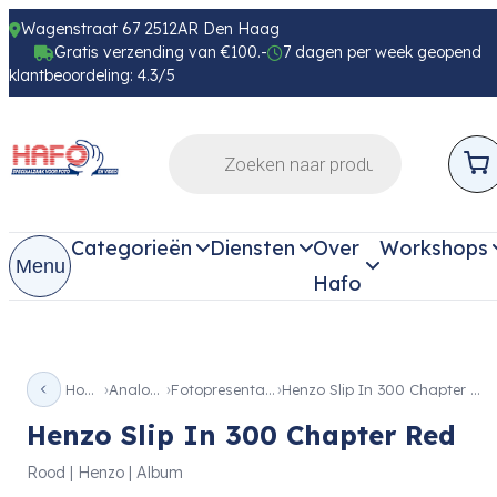
Wagenstraat 67 2512AR Den Haag
Gratis verzending van €100.-
7 dagen per week geopend
klantbeoordeling: 4.3/5
Categorieën
Diensten
Over
Workshops
Menu
Hafo
Home
Analoog
Fotopresentatie
Henzo Slip In 300 Chapter Red
Henzo Slip In 300 Chapter Red
Rood | Henzo | Album