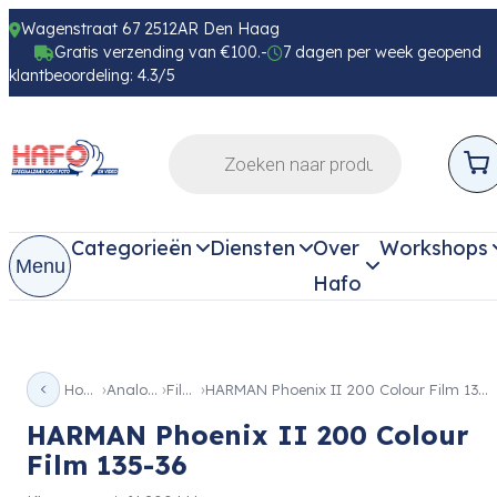
Wagenstraat 67 2512AR Den Haag
Gratis verzending van €100.-
7 dagen per week geopend
klantbeoordeling: 4.3/5
Categorieën
Diensten
Over
Workshops
Menu
Hafo
Home
Analoog
Films
HARMAN Phoenix II 200 Colour Film 135-36
HARMAN Phoenix II 200 Colour
Film 135-36