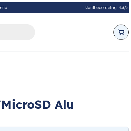
pend
klantbeoordeling: 4.3/5
MicroSD Alu