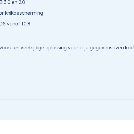
 3.0 en 2.0
oor knikbescherming
S vanaf 10.8
bare en veelzijdige oplossing voor al je gegevensoverdra