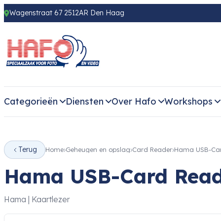
Wagenstraat 67 2512AR Den Haag
Categorieën
Diensten
Over Hafo
Workshops
Terug
Home
Geheugen en opslag
Card Reader
Hama USB-Card
Hama USB-Card Read
Hama | Kaartlezer