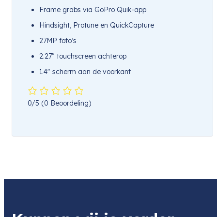
Frame grabs via GoPro Quik-app
Hindsight, Protune en QuickCapture
27MP foto’s
2.27″ touchscreen achterop
1.4″ scherm aan de voorkant
0/5
(0 Beoordeling)