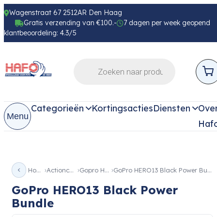
Wagenstraat 67 2512AR Den Haag
Gratis verzending van €100.-
7 dagen per week geopend
klantbeoordeling: 4.3/5
Categorieën
Kortingsacties
Diensten
Ove
Menu
Haf
Home
Actioncam
Gopro Hero
GoPro HERO13 Black Power Bundle
GoPro HERO13 Black Power
Bundle