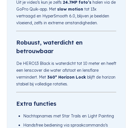
Uit je video’s kun je zelfs
24.7MP foto’s
halen via de
GoPro Quik-app. Met
slow motion
tot 13x
vertraagd en HyperSmooth 6.0, blijven je beelden
vloeiend, zelfs in extreme omstandigheden.
Robuust, waterdicht en
betrouwbaar
De HERO13 Black is waterdicht tot 10 meter en heeft
een lenscover die water afstoot en lensflare
vermindert. Met
360° Horizon Lock
blijft de horizon
stabiel bij volledige rotaties.
Extra functies
Nachtopnames met Star Trails en Light Painting
Handsfree bediening via spraakcommando’s