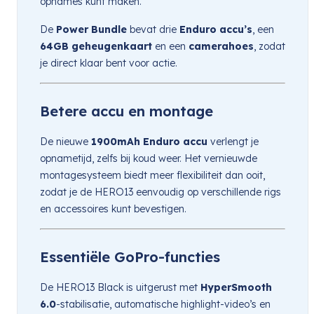
opnames kunt maken.
De
Power Bundle
bevat drie
Enduro accu’s
, een
64GB geheugenkaart
en een
camerahoes
, zodat
je direct klaar bent voor actie.
Betere accu en montage
De nieuwe
1900mAh Enduro accu
verlengt je
opnametijd, zelfs bij koud weer. Het vernieuwde
montagesysteem biedt meer flexibiliteit dan ooit,
zodat je de HERO13 eenvoudig op verschillende rigs
en accessoires kunt bevestigen.
Essentiële GoPro-functies
De HERO13 Black is uitgerust met
HyperSmooth
6.0
-stabilisatie, automatische highlight-video’s en