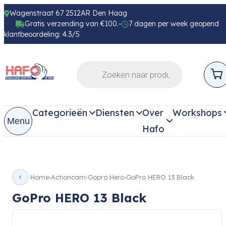
Wagenstraat 67 2512AR Den Haag
Gratis verzending van €100.-
7 dagen per week geopend
klantbeoordeling: 4.3/5
Categorieën
Diensten
Over
Workshops
Menu
Hafo
Home
Actioncam
Gopro Hero
GoPro HERO 13 Black
GoPro HERO 13 Black