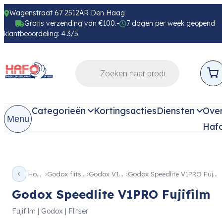
Wagenstraat 67 2512AR Den Haag
Gratis verzending van €100.-
7 dagen per week geopend
klantbeoordeling: 4.3/5
Categorieën
Kortingsacties
Diensten
Ove
Menu
Haf
Home
Godox flitsers
Godox V1Pro
Godox Speedlite V1PRO Fujifilm
Godox Speedlite V1PRO Fujifilm
Fujifilm | Godox | Flitser