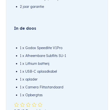
2 jaar garantie
In de doos
1 x Godox Speedlite V1Pro
1 x Afneembare Subflits SU-1
1 x Lithium batterij
1 x USB-C oplaadkabel
1 x oplader
1 x Camera Flitsstandaard
1 x Opbergtas