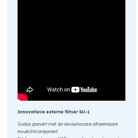
Innovatieve externe flitser SU-1
Godox pioniert met de revolutionaire afneembare
invullichtcomponent