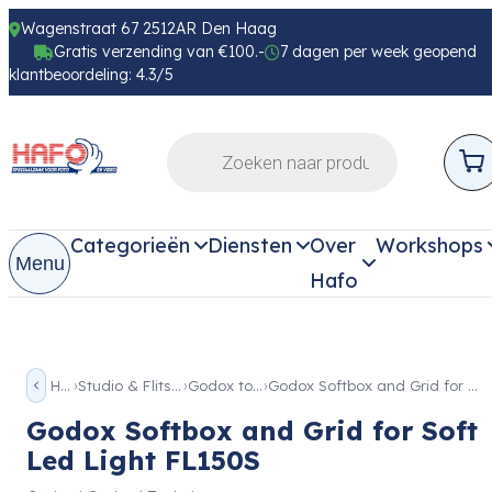
Wagenstraat 67 2512AR Den Haag
Gratis verzending van €100.-
7 dagen per week geopend
klantbeoordeling: 4.3/5
Categorieën
Diensten
Over
Workshops
Menu
Hafo
Home
Studio & Flits toebehoren
Godox toebehoren
Godox Softbox and Grid for Soft Led Light FL150S
Godox Softbox and Grid for Soft
Led Light FL150S