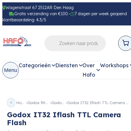
Wagenstraat 67 2512AR Den Haag
Gratis verzending van €100.-
7 dagen per week geopend
klantbeoordeling: 4.3/5
Categorieën
Diensten
Over
Workshops
Menu
Hafo
Home
Godox flitsers
Godox iT
Godox IT32 Iflash TTL Camera Flash
Godox IT32 Iflash TTL Camera
Flash