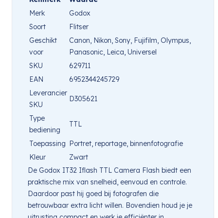
Merk
Godox
Soort
Flitser
Geschikt
Canon, Nikon, Sony, Fujifilm, Olympus,
voor
Panasonic, Leica, Universel
SKU
629711
EAN
6952344245729
Leverancier
D305621
SKU
Type
TTL
bediening
Toepassing
Portret, reportage, binnenfotografie
Kleur
Zwart
De Godox IT32 Iflash TTL Camera Flash biedt een
praktische mix van snelheid, eenvoud en controle.
Daardoor past hij goed bij fotografen die
betrouwbaar extra licht willen. Bovendien houd je je
uitrusting compact en werk je efficiënter in