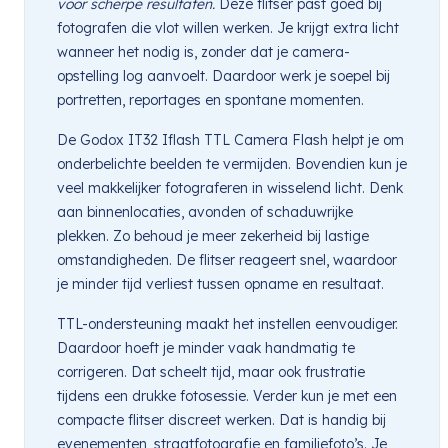
voor scherpe resultaten.
Deze flitser past goed bij
fotografen die vlot willen werken. Je krijgt extra licht
wanneer het nodig is, zonder dat je camera-
opstelling log aanvoelt. Daardoor werk je soepel bij
portretten, reportages en spontane momenten.
De Godox IT32 Iflash TTL Camera Flash helpt je om
onderbelichte beelden te vermijden. Bovendien kun je
veel makkelijker fotograferen in wisselend licht. Denk
aan binnenlocaties, avonden of schaduwrijke
plekken. Zo behoud je meer zekerheid bij lastige
omstandigheden. De flitser reageert snel, waardoor
je minder tijd verliest tussen opname en resultaat.
TTL-ondersteuning maakt het instellen eenvoudiger.
Daardoor hoeft je minder vaak handmatig te
corrigeren. Dat scheelt tijd, maar ook frustratie
tijdens een drukke fotosessie. Verder kun je met een
compacte flitser discreet werken. Dat is handig bij
evenementen, straatfotografie en familiefoto’s. Je