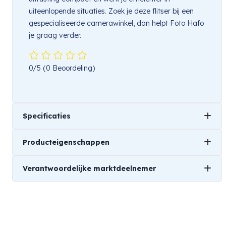
uiteenlopende situaties. Zoek je deze flitser bij een
gespecialiseerde camerawinkel, dan helpt Foto Hafo
je graag verder.
0/5
(0 Beoordeling)
Specificaties
Producteigenschappen
Gewicht
Verantwoordelijke marktdeelnemer
0,2 kg
Merk
Afmetingen
Godox
Universeel
Naam
10 × 4 × 6 cm
Disnet