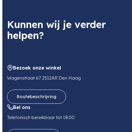
Product
Soort
Godox IT32 Iflash TTL Camera Flash
Flitser
Item code
Kunnen wij je verder
D305621
Item code leverancier
Geschikt voor
helpen?
D305621
Canon
Fujifilm
Leica
Nikon
Adres
Olympus
Panasonic
Sony
Bathoorn 4B
9411SE BEILEN
NL
Bezoek onze winkel
E-mail
info@disnet.nl
Wagenstraat 67 2512AR Den Haag
Telefoon
0624398149
Routebeschrijving
Bel ons
Telefonisch bereikbaar tot 18:00