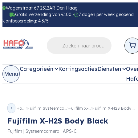
Wagenstraat 67 2512AR Den Haag
Gratis verzending van €100.-
7 dagen per week geopend
klantbeoordeling: 4.3/5
Categorieën
Kortingsacties
Diensten
Ove
Menu
Haf
Home
Fujifilm Systeemcamera
Fujifilm X-H2s
Fujifilm X-H2S Body Black
Fujifilm X-H2S Body Black
Fujifilm | Systeemcamera | APS-C