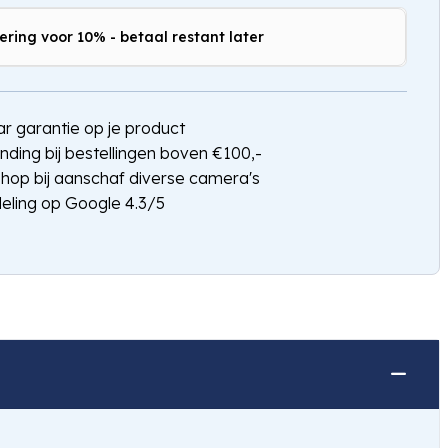
ering voor 10% - betaal restant later
Hou mij op de hoogte
jaar garantie op je product
nding bij bestellingen boven €100,-
shop bij aanschaf diverse camera's
eling op Google 4.3/5