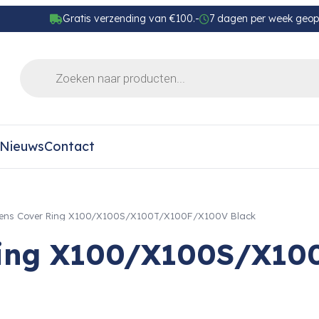
Gratis verzending van €100.-
7 dagen per week geo
Nieuws
Contact
 Lens Cover Ring X100/X100S/X100T/X100F/X100V Black
r Ring X100/X100S/X1