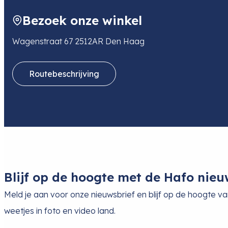
47533 KLEVE
DE
Bezoek onze winkel
E-mail
nl_feie@fujifilm.com
Telefoon
0102812514
Wagenstraat 67 2512AR Den Haag
Routebeschrijving
Blijf op de hoogte met de Hafo nieu
Meld je aan voor onze nieuwsbrief en blijf op de hoogte v
weetjes in foto en video land.