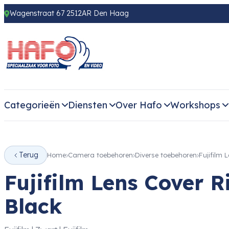
Wagenstraat 67 2512AR Den Haag
Categorieën
Diensten
Over Hafo
Workshops
Terug
Home
Camera toebehoren
Diverse toebehoren
Fujifilm
Fujifilm Lens Cove
Black