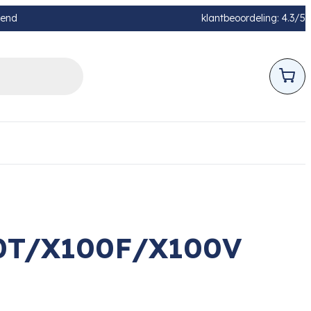
pend
klantbeoordeling: 4.3/5
00T/X100F/X100V