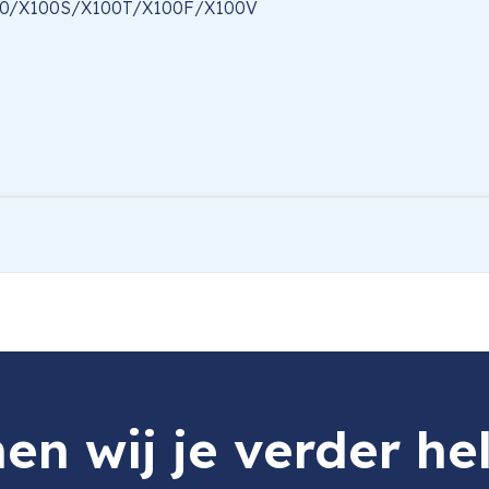
X100/X100S/X100T/X100F/X100V
e
100S/X100T/X100F/X100V Black
en wij je verder he