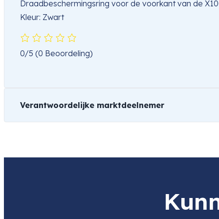
Draadbeschermingsring voor de voorkant van de 
Kleur: Zwart
0/5
(0 Beoordeling)
Verantwoordelijke marktdeelnemer
Naam
Fujifilm Electronics Imaging Europ
Product
Fujifilm Lens Cover Ring X100/X
Item code
4005867
Item code
4005867
Kunn
leverancier
Adres
Benzstraße 2