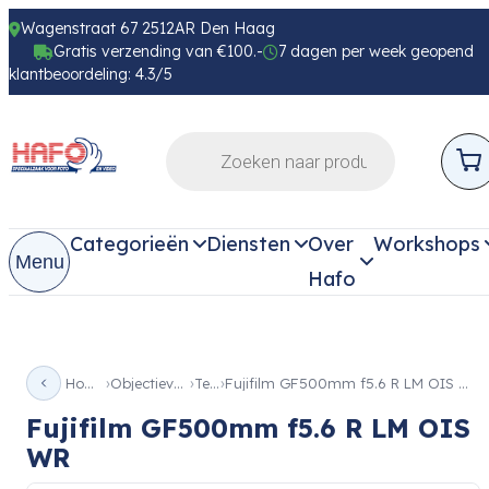
Wagenstraat 67 2512AR Den Haag
Gratis verzending van €100.-
7 dagen per week geopend
klantbeoordeling: 4.3/5
Categorieën
Diensten
Over
Workshops
Menu
Hafo
Home
Objectieven
Tele
Fujifilm GF500mm f5.6 R LM OIS WR
Fujifilm GF500mm f5.6 R LM OIS
WR