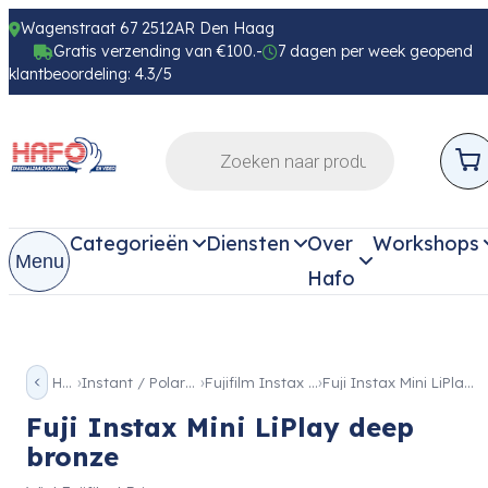
Wagenstraat 67 2512AR Den Haag
Gratis verzending van €100.-
7 dagen per week geopend
klantbeoordeling: 4.3/5
Categorieën
Diensten
Over
Workshops
Menu
Hafo
Home
Instant / Polaroid camera
Fujifilm Instax Mini LiPlay
Fuji Instax Mini LiPlay deep bronze
Fuji Instax Mini LiPlay deep
bronze