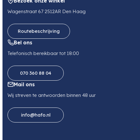
Bezoek onze winkel
E-mail
trade_fipsb@fujifilm.com
Wagenstraat 67 2512AR Den Haag
Routebeschrijving
Bel ons
Telefonisch bereikbaar tot 18:00
070 360 88 04
Mail ons
Wij streven te antwoorden binnen 48 uur
info@hafo.nl