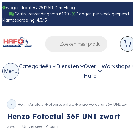
Wagenstraat 67 2512AR Den Haag
Gratis verzending van €100.-
7 dagen per week geopend
klantbeoordeling: 4.3/5
Categorieën
Diensten
Over
Workshops
Menu
Hafo
Home
Analoog
Fotopresentatie
Henzo Fotoetui 36F UNI zwart
Henzo Fotoetui 36F UNI zwart
Zwart | Universeel | Album