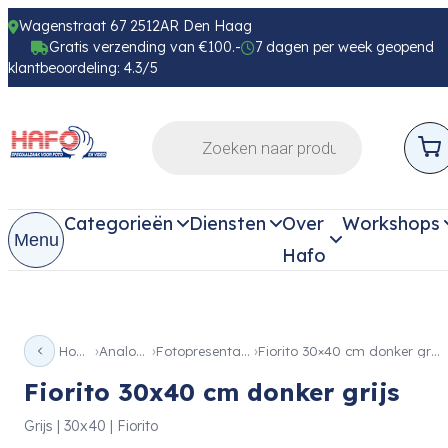
Wagenstraat 67 2512AR Den Haag
Gratis verzending van €100.-
7 dagen per week geopend
klantbeoordeling: 4.3/5
Categorieën
Diensten
Over
Workshops
Menu
Hafo
Home
Analoog
Fotopresentatie
Fiorito 30×40 cm donker grijs
Fiorito 30x40 cm donker grijs
Grijs | 30x40 | Fiorito