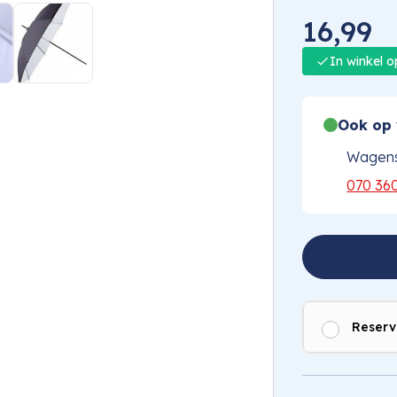
1
/
6
16,99
In winkel 
Ook op 
Wagens
070 36
Reserv