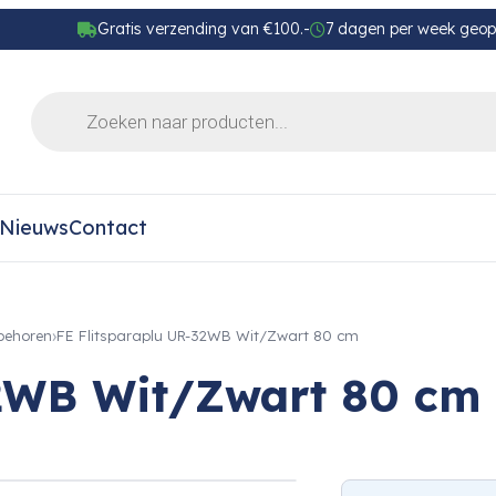
Gratis verzending van €100.-
7 dagen per week geo
Nieuws
Contact
behoren
FE Flitsparaplu UR-32WB Wit/Zwart 80 cm
32WB Wit/Zwart 80 cm
›