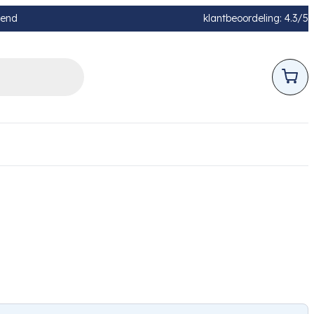
pend
klantbeoordeling: 4.3/5