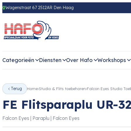
Wagenstraat 67 2512AR Den Haag
Categorieën
Diensten
Over Hafo
Workshops
Terug
Home
Studio & Flits toebehoren
Falcon Eyes Studio Toe
FE Flitsparaplu UR-
Falcon Eyes | Paraplu | Falcon Eyes
‹