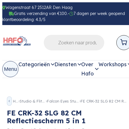
Wagenstraat 67 2512AR Den Haag
Gratis verzending van €100.-
7 dagen per week geopend
klantbeoordeling: 4.3/5
Categorieën
Diensten
Over
Workshops
Menu
Hafo
Home
Studio & Flits toebehoren
Falcon Eyes Studio Toebehoren
FE CRK-32 SLG 82 CM Reflectiescherm 5 in 1
FE CRK-32 SLG 82 CM
Reflectiescherm 5 in 1