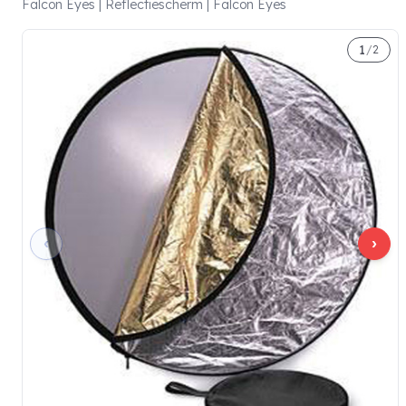
Falcon Eyes | Reflectiescherm | Falcon Eyes
1
/
2
‹
›