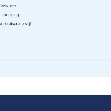
 pasvorm.
escherming.
ra discrete stijl.
Z6 III Camouflage