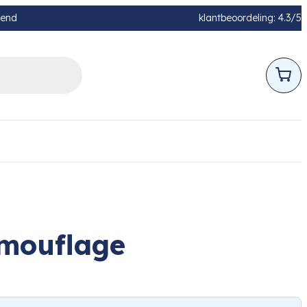
pend
klantbeoordeling: 4.3/5
amouflage