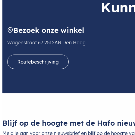
Kunn
leverancier
Adres
Industrieweg 46
3641RM MIJDRECHT
NL
Bezoek onze winkel
E-mail
info@fidakbv.nl
Telefoon
0297361320
Wagenstraat 67 2512AR Den Haag
Routebeschrijving
Blijf op de hoogte met de Hafo nieu
Meld je aan voor onze nieuwsbrief en blijf op de hoogte v