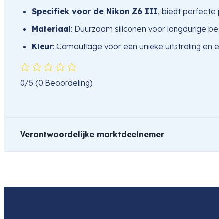
Specifiek voor de Nikon Z6 III
, biedt perfecte
Materiaal
: Duurzaam siliconen voor langdurige b
Kleur
: Camouflage voor een unieke uitstraling en ext
0/5
(0 Beoordeling)
Verantwoordelijke marktdeelnemer
Naam
Fidak Nederland
Product
easyCover Body Cover For Nikon 
Item code
520005856
Item code
520005856