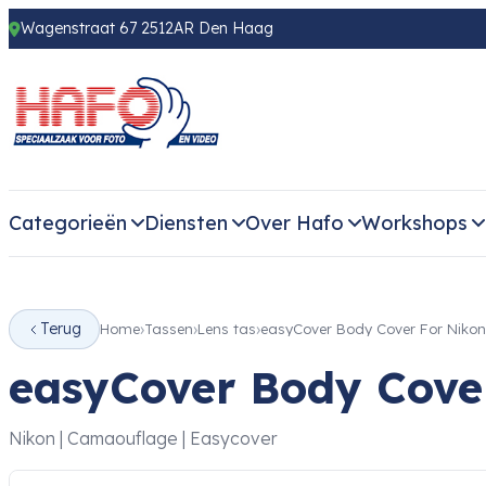
Wagenstraat 67 2512AR Den Haag
Categorieën
Diensten
Over Hafo
Workshops
Terug
Home
Tassen
Lens tas
easyCover Body Cover For Nikon
easyCover Body Cove
Nikon | Camaouflage | Easycover