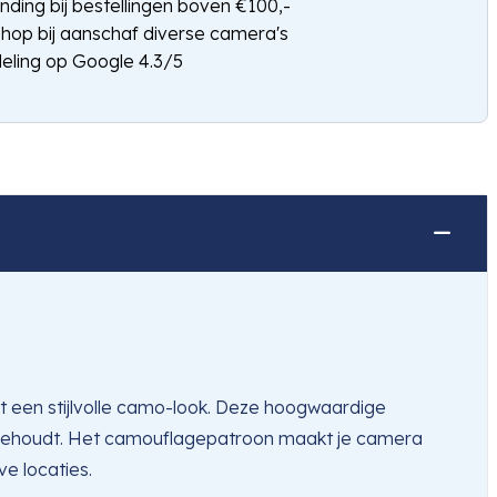
nding bij bestellingen boven €100,-
shop bij aanschaf diverse camera's
eling op Google 4.3/5
 een stijlvolle camo-look. Deze hoogwaardige
ign behoudt. Het camouflagepatroon maakt je camera
ve locaties.