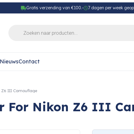
Gratis verzending van €100.-
7 dagen per week geo
Nieuws
Contact
 Z6 III Camouflage
r For Nikon Z6 III C