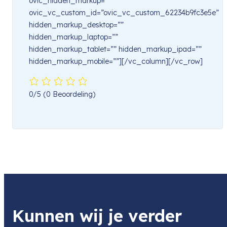
ovic_hidden_markup=””
ovic_vc_custom_id=”ovic_vc_custom_62234b9fc3e5e”
hidden_markup_desktop=””
hidden_markup_laptop=””
hidden_markup_tablet=”” hidden_markup_ipad=””
hidden_markup_mobile=””][/vc_column][/vc_row]
0/5
(0 Beoordeling)
Kunnen wij je verder