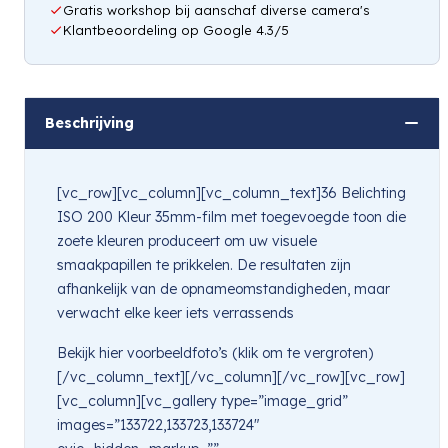
Gratis workshop bij aanschaf diverse camera's
Klantbeoordeling op Google 4.3/5
Hou mij op de hoogte
Beschrijving
[vc_row][vc_column][vc_column_text]36 Belichting
ISO 200 Kleur 35mm-film met toegevoegde toon die
zoete kleuren produceert om uw visuele
smaakpapillen te prikkelen. De resultaten zijn
afhankelijk van de opnameomstandigheden, maar
verwacht elke keer iets verrassends
Bekijk hier voorbeeldfoto’s (klik om te vergroten)
[/vc_column_text][/vc_column][/vc_row][vc_row]
[vc_column][vc_gallery type=”image_grid”
images=”133722,133723,133724″