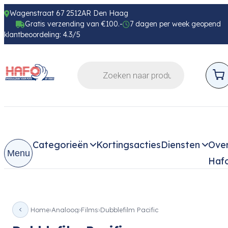
Wagenstraat 67 2512AR Den Haag
Gratis verzending van €100.-
7 dagen per week geopend
klantbeoordeling: 4.3/5
Categorieën
Kortingsacties
Diensten
Ove
Menu
Haf
Home
Analoog
Films
Dubblefilm Pacific