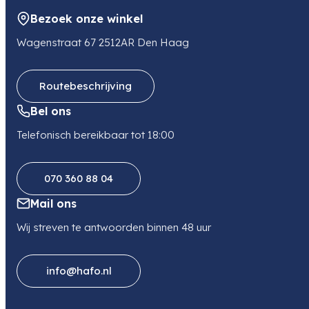
NL
Bezoek onze winkel
E-mail
verkoop@ac-systems.com
Wagenstraat 67 2512AR Den Haag
Telefoon
0418575050
Routebeschrijving
Bel ons
Telefonisch bereikbaar tot 18:00
070 360 88 04
Mail ons
Wij streven te antwoorden binnen 48 uur
info@hafo.nl