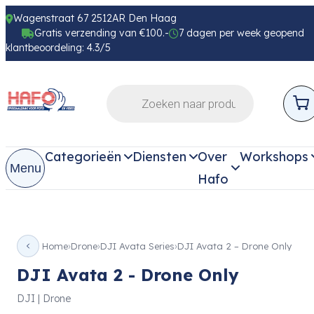
Wagenstraat 67 2512AR Den Haag
Gratis verzending van €100.-
7 dagen per week geopend
klantbeoordeling: 4.3/5
Categorieën
Diensten
Over
Workshops
Menu
Hafo
Home
Drone
DJI Avata Series
DJI Avata 2 – Drone Only
DJI Avata 2 - Drone Only
DJI | Drone