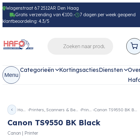
Wagenstraat 67 2512AR Den Haag
Gratis verzending van €100.-
7 dagen per week geopend
klantbeoordeling: 4.3/5
Categorieën
Kortingsacties
Diensten
Ove
Menu
Haf
Home
Printers, Scanners & Beamer
Printer
Canon TS9550 BK Black
Canon TS9550 BK Black
Canon | Printer