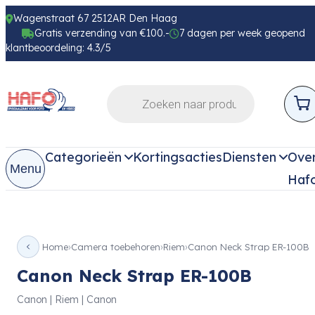
Wagenstraat 67 2512AR Den Haag
Gratis verzending van €100.-
7 dagen per week geopend
klantbeoordeling: 4.3/5
Categorieën
Kortingsacties
Diensten
Ove
Menu
Haf
Home
Camera toebehoren
Riem
Canon Neck Strap ER-100B
Canon Neck Strap ER-100B
Canon | Riem | Canon