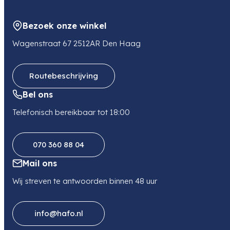
1185 XB AMSTELVEEN
NL
Bezoek onze winkel
E-mail
ordermanagementnl@canon-europe.com
Wagenstraat 67 2512AR Den Haag
Routebeschrijving
Bel ons
Telefonisch bereikbaar tot 18:00
070 360 88 04
Mail ons
Wij streven te antwoorden binnen 48 uur
info@hafo.nl