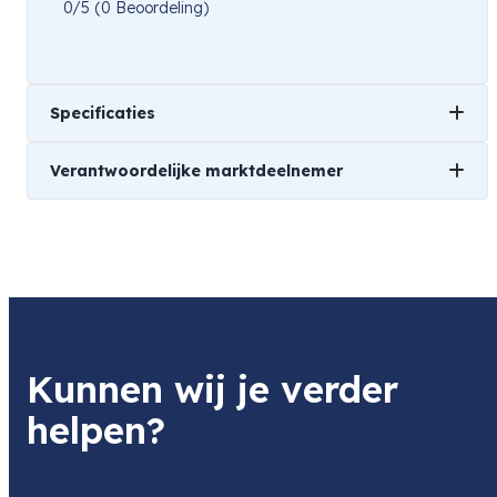
0/5
(0 Beoordeling)
Specificaties
Verantwoordelijke marktdeelnemer
Gewicht
501 kg
Naam
Canon Europa N.V.
Product
Canon Neck Strap ER-100B
Item code
Kunnen wij je verder
3222C001AA
Item code leverancier
helpen?
3222C001
Adres
Bovenkerkerweg 59