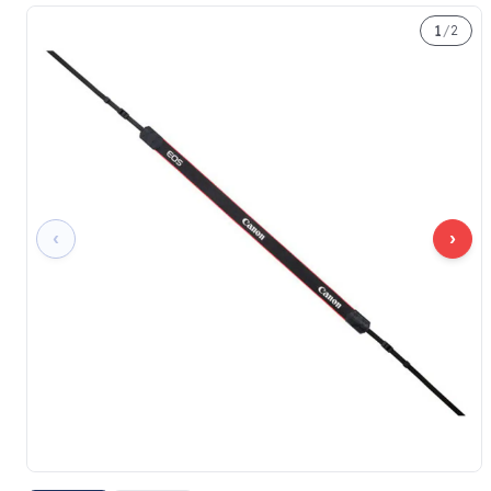
1
/
2
‹
›